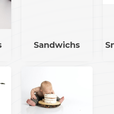
s
Sandwichs
S